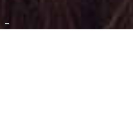
Appuntamento Makeup
Fotografico a Nichelino
Truccatrice professionista
Makeup Fotografico a Nichelino
: Trucco
svolto tramite tecniche, applicazioni e
materiali adatti a questo tipo di make-up.