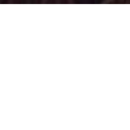
Appuntamento Makeup a
Chieri
Truccatrice professionista
Truccatrice professionista con sede a
Torino, disponibile spesso a spostamenti
per lavoro a Chieri!. Ho conseguito
l’attestato da
make-up artist
presso
l’
“AIEM” (Accademia italiana di estetica