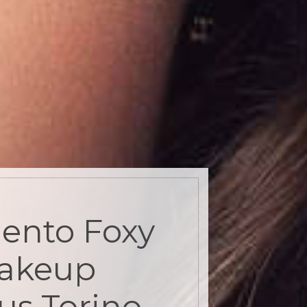
ento Foxy
Makeup
jus Torino