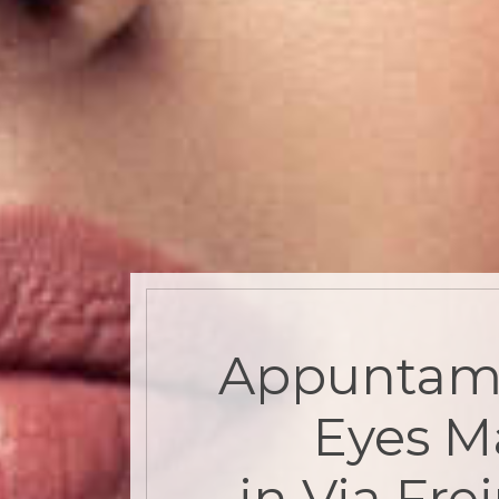
Appuntam
Eyes 
in Via Fre