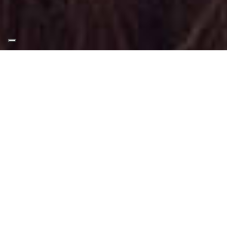
Appuntamento Foxy Eyes
Makeup a Pinerolo
Truccatrice professionista
Servizio di Makeup Completo
presso
Pinerolo
,
con focus sul trucco
occhi, specializzata in Foxy Eyes Makeup