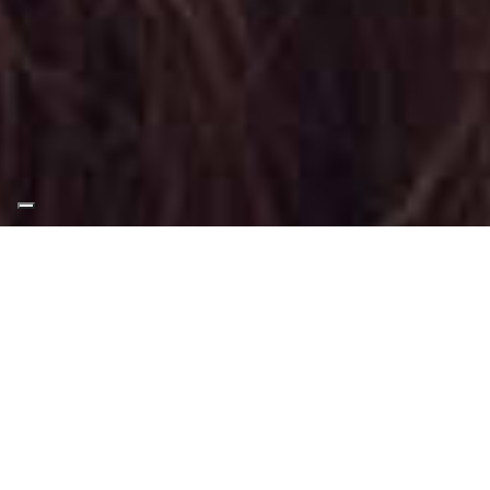
Appuntamento Foxy Eyes
Makeup a Moncalieri
Truccatrice professionista