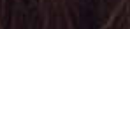
Appuntamento Cat Eye
Makeup a Vinovo
Truccatrice professionista
Servizio di Makeup Completo
presso
Vinovo
,
con focus sul trucco occhi,
specializzata in Cat Eye Makeup