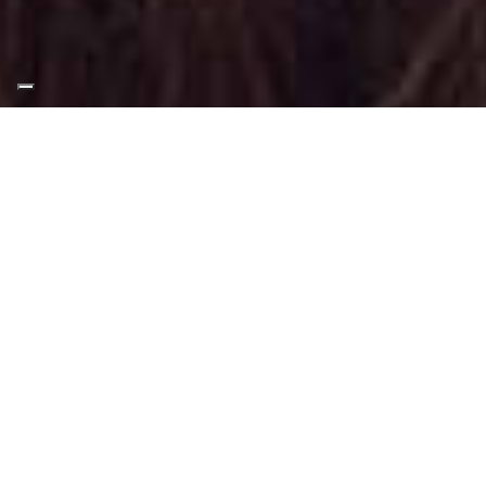
Appuntamento Cat Eye
Makeup a Giaveno
Truccatrice professionista
Servizio di Makeup Completo
presso
Giaveno
,
con focus sul trucco
occhi, specializzata in Cat Eye Makeup